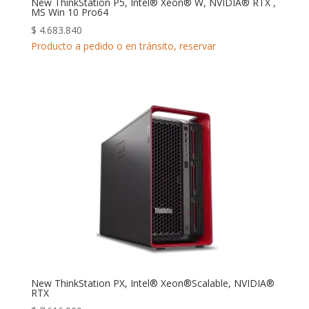
New ThinkStation P5, Intel® Xeon® W, NVIDIA® RTX ,
MS Win 10 Pro64
$
4.683.840
Producto a pedido o en tránsito, reservar
New ThinkStation PX, Intel® Xeon®Scalable, NVIDIA®
RTX