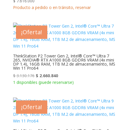
$
7.616.000
Producto a pedido o en tránsito, reservar
¡Oferta!
ThinkStation P2 Tower Gen 2, Intel® Core™ Ultra 7
265, NVIDIA® RTX A1000 8GB GDDR6 VRAM (4x mini
DP 1.4), 16GB RAM, 1TB M.2 de almacenamiento, MS
Win 11 Pro64
El
El
$
3.130.176
$
2.660.840
precio
precio
1 disponibles (puede reservarse)
original
actual
era:
es:
$ 3.130.176.
$ 2.660.840.
¡Oferta!