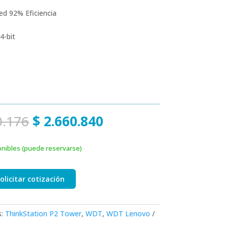
d 92% Eficiencia
4-bit
El
El
0.176
$
2.660.840
precio
precio
original
actual
onibles (puede reservarse)
era:
es:
$ 3.130.176.
$ 2.660.840.
olicitar cotización
s:
ThinkStation P2 Tower
,
WDT
,
WDT Lenovo