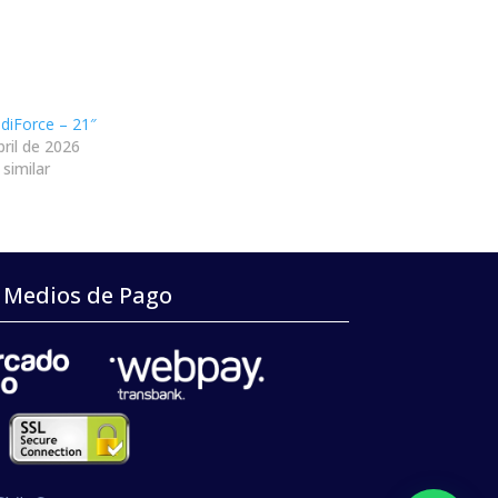
diForce – 21″
bril de 2026
similar
Medios de Pago