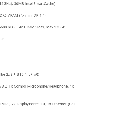
/4.6GHz), 30MB Intel SmartCache)
R6 VRAM (4x mini DP 1.4)
600 nECC, 4x DIMM Slots, max.128GB
SSD
1be 2x2 + BT5.4, vPro®
A 3.2, 1x Combo Microphone/Headphone, 1x
TMDS, 2x DisplayPort™ 1.4, 1x Ethernet (GbE