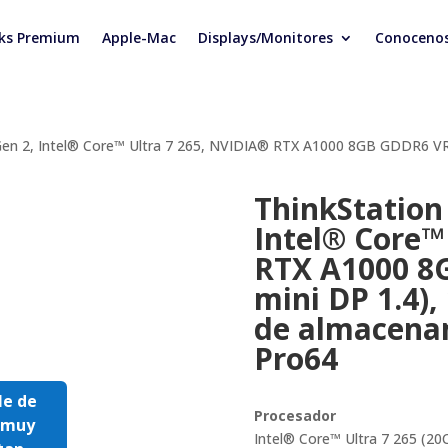
ks Premium
Apple-Mac
Displays/Monitores
Conoceno
Gen 2, Intel® Core™ Ultra 7 265, NVIDIA® RTX A1000 8GB GDDR6 V
ThinkStation
Intel® Core™
RTX A1000 8
mini DP 1.4)
de almacena
Pro64
le de
Procesador
s muy
Intel® Core™ Ultra 7 265 (2