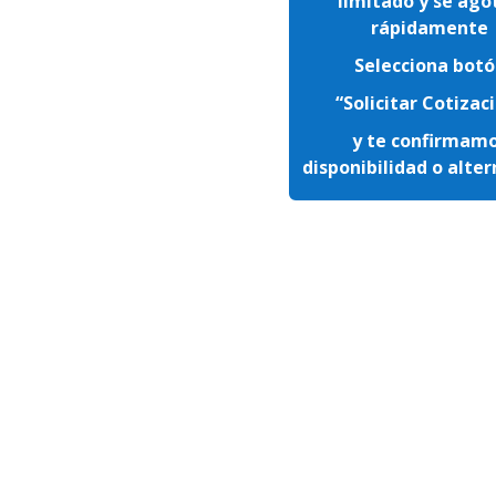
limitado y se ago
rápidamente
Selecciona bot
“Solicitar Cotizac
y te confirmam
disponibilidad o alte