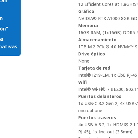
tan
12 Efficient Cores at 1.8GHz
Gráfico
ón
NVIDIA® RTX A1000 8GB GDD
Memoria
ión”
16GB RAM, (1x16GB) DDR5-5
os
Almacenamiento
rnativas
1TB M.2 PCIe® 4.0 NVMe™ 
Drive óptico
None
Tarjeta de red
Intel® I219-LM, 1x GbE RJ-45
Wifi
Intel® Wi-Fi® 7 BE200, 802.1
Puertos delanteros
1x USB-C 3.2 Gen 2, 4x USB-
microphone
Puertos traseros
4x USB-A 3.2, 1x HDMI® 2.1 
RJ-45), 1x line-out (3.5mm)