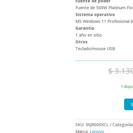
Fuente de poder
Fuente de 500W Platinum Fixe
Sistema operativo
MS Windows 11 Profesional 6
Garantía
1 año en sitio
Otros
Teclado/mouse USB
$
3.13
1 disp
S
SKU:
30JR000XCL
Categoría
Marca:
Lenovo