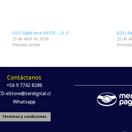
EIZO RadiForce RX370 – 21.3″
EIZO Ra
25 de Abril de 2026
25 de A
Entrada similar
Entrada 
Contáctanos
+56 9 7742 8286
ZD-eStore@zerdigital.cl
Whatsapp
Términos y condiciones