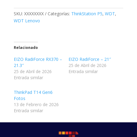
SKU:
XXXXXXXX
Categorías:
ThinkStation P5
,
WDT
,
WDT Lenovo
Relacionado
EIZO RadiForce RX370 –
EIZO RadiForce – 21″
21.3″
25 de Abril de 2026
25 de Abril de 2026
Entrada similar
Entrada similar
ThinkPad T14 Gen6
Fotos
13 de Febrero de 2026
Entrada similar