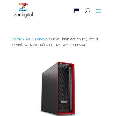
Home
/
WDT Lenovo
/ New ThinkStation P5, Intel®
Xeon® W, NVIDIA® RTX , MS Win 10 Pro64