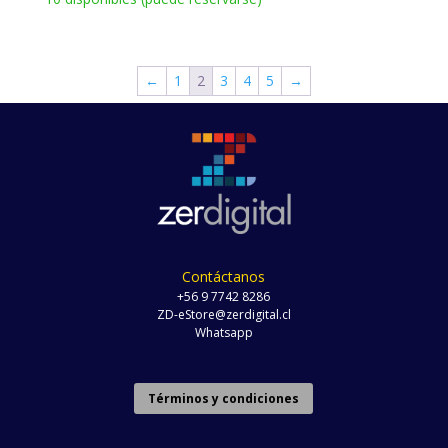
←
1
2
3
4
5
→
Contáctanos
+56 9 7742 8286
ZD-eStore@zerdigital.cl
Whatsapp
Términos y condiciones