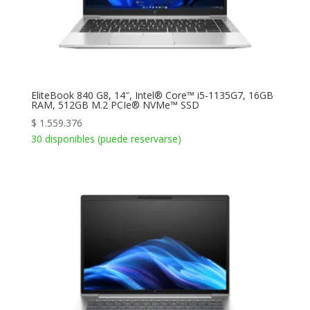
EliteBook 840 G8, 14″, Intel® Core™ i5-1135G7, 16GB
RAM, 512GB M.2 PCIe® NVMe™ SSD
$
1.559.376
30 disponibles (puede reservarse)