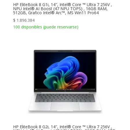
HP EliteBook 8 G1i, 14″, Intel® Core ™ Ultra 7 256V ,
NPU Intel® AI Boost (47 NPU TOPS) , 16GB RAM,
512GB, Grafico Intel® Arc™, MS Win11 Pro64
$
1.896.384
100 disponibles (puede reservarse)
HP EliteBook 8 G2i, 14″, Intel® Core ™ Ultra 7 256V ,