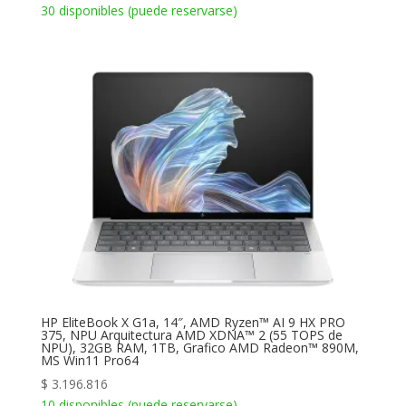
30 disponibles (puede reservarse)
HP EliteBook X G1a, 14″, AMD Ryzen™ AI 9 HX PRO
375, NPU Arquitectura AMD XDNA™ 2 (55 TOPS de
NPU), 32GB RAM, 1TB, Grafico AMD Radeon™ 890M,
MS Win11 Pro64
$
3.196.816
10 disponibles (puede reservarse)