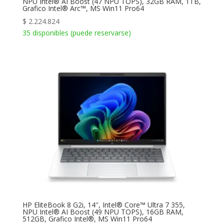
NPU Intel® AI Boost (47 NPU TOPS), 32GB RAM, 1TB,
Grafico Intel® Arc™, MS Win11 Pro64
$
2.224.824
35 disponibles (puede reservarse)
HP EliteBook 8 G2i, 14″, Intel® Core™ Ultra 7 355,
NPU Intel® AI Boost (49 NPU TOPS), 16GB RAM,
512GB, Grafico Intel®, MS Win11 Pro64