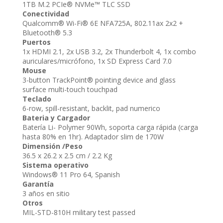
1TB M.2 PCIe® NVMe™ TLC SSD
Conectividad
Qualcomm® Wi-Fi® 6E NFA725A, 802.11ax 2x2 +
Bluetooth® 5.3
Puertos
1x HDMI 2.1, 2x USB 3.2, 2x Thunderbolt 4, 1x combo
auriculares/micrófono, 1x SD Express Card 7.0
Mouse
3-button TrackPoint® pointing device and glass
surface multi-touch touchpad
Teclado
6-row, spill-resistant, backlit, pad numerico
Bateria y Cargador
Batería Li- Polymer 90Wh, soporta carga rápida (carga
hasta 80% en 1hr). Adaptador slim de 170W
Dimensión /Peso
36.5 x 26.2 x 2.5 cm / 2.2 Kg
Sistema operativo
Windows® 11 Pro 64, Spanish
Garantía
3 años en sitio
Otros
MIL-STD-810H military test passed