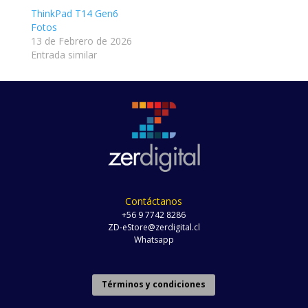
ThinkPad T14 Gen6
Fotos
13 de Febrero de 2026
Entrada similar
Contáctanos
+56 9 7742 8286
ZD-eStore@zerdigital.cl
Whatsapp
Términos y condiciones