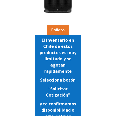
Folleto
El inventario en
Chile de estos
productos es muy
limitado y se
agotan
rápidamente
Selecciona botón
“Solicitar
Cotización”
y te confirmamos
disponibilidad o