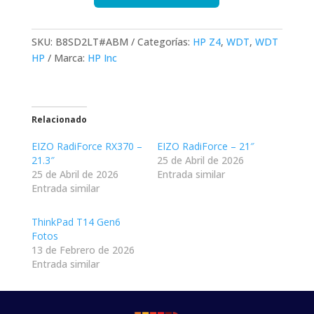
SKU:
B8SD2LT#ABM
Categorías:
HP Z4
,
WDT
,
WDT
HP
Marca:
HP Inc
Relacionado
EIZO RadiForce RX370 –
EIZO RadiForce – 21″
21.3″
25 de Abril de 2026
25 de Abril de 2026
Entrada similar
Entrada similar
ThinkPad T14 Gen6
Fotos
13 de Febrero de 2026
Entrada similar