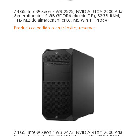
Z4 G5, Intel® Xeon™ W3-2525, NVIDIA RTX™ 2000 Ada
Generation de 16 GB GDDR6 (4x miniDP), 32GB RAM,
1TB M.2 de almacenamiento, MS Win 11 Pro64
Producto a pedido o en tránsito, reservar
Z4 G5, Intel® Xeon™ W3-2423, NVIDIA RTX™ 2000 Ada