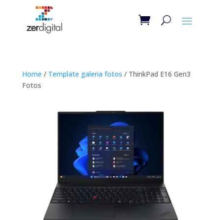
Home
/
Template galeria fotos
/ ThinkPad E16 Gen3
Fotos