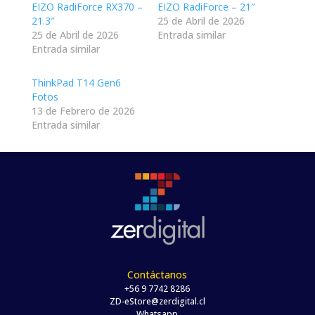
EIZO RadiForce RX370 –
EIZO RadiForce – 21″
21.3″
25 de Abril de 2026
25 de Abril de 2026
Entrada similar
Entrada similar
ThinkPad T14 Gen6
Fotos
13 de Febrero de 2026
Entrada similar
Contáctanos
+56 9 7742 8286
ZD-eStore@zerdigital.cl
Whatsapp