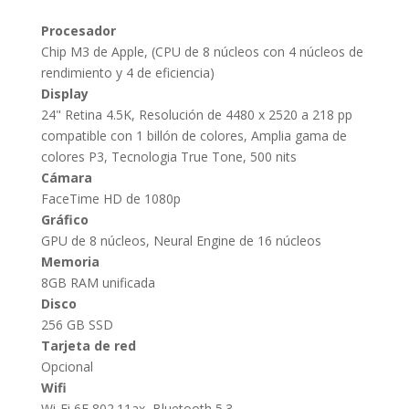
Procesador
Chip M3 de Apple, (CPU de 8 núcleos con 4 núcleos de
rendimiento y 4 de eficiencia)
Display
24" Retina 4.5K, Resolución de 4480 x 2520 a 218 pp
compatible con 1 billón de colores, Amplia gama de
colores P3, Tecnologia True Tone, 500 nits
Cámara
FaceTime HD de 1080p
Gráfico
GPU de 8 núcleos, Neural Engine de 16 núcleos
Memoria
8GB RAM unificada
Disco
256 GB SSD
Tarjeta de red
Opcional
Wifi
Wi-Fi 6E 802.11ax, Bluetooth 5.3