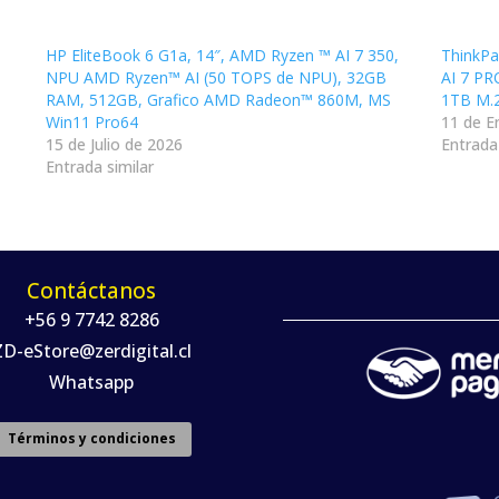
HP EliteBook 6 G1a, 14″, AMD Ryzen ™ AI 7 350,
ThinkPa
NPU AMD Ryzen™ AI (50 TOPS de NPU), 32GB
AI 7 P
RAM, 512GB, Grafico AMD Radeon™ 860M, MS
1TB M.
Win11 Pro64
11 de E
15 de Julio de 2026
Entrada 
Entrada similar
Contáctanos
+56 9 7742 8286
ZD-eStore@zerdigital.cl
Whatsapp
Términos y condiciones