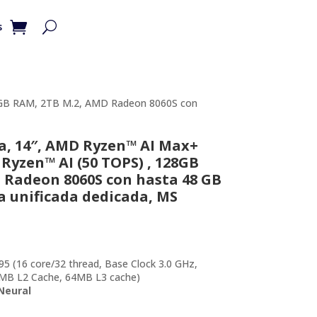
s
8GB RAM, 2TB M.2, AMD Radeon 8060S con
a, 14″, AMD Ryzen™ AI Max+
yzen™ AI (50 TOPS) , 128GB
 Radeon 8060S con hasta 48 GB
a unificada dedicada, MS
(16 core/32 thread, Base Clock 3.0 GHz,
6MB L2 Cache, 64MB L3 cache)
Neural