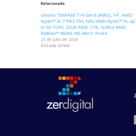
Relacionado
Lenovo ThinkPad T14 Gen 6 (AMD), 14″, AMD
Ryzen™ AI 7 PRO 350, NPU AMD Ryzen™ AI, up
to 50 TOPS, 32GB RAM, 1TB, Grafico AMD
Radeon™ 860M, MS Win11 Pro64
23 de Julio de 2026
Entrada similar