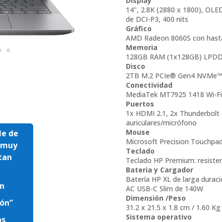
Display
14", 2.8K (2880 x 1800), OLED
de DCI-P3, 400 nits
Gráfico
AMD Radeon 8060S con hasta 
Memoria
128GB RAM (1x128GB) LPDDR
Disco
2TB M.2 PCIe® Gen4 NVMe™
Conectividad
MediaTek MT7925 1418 Wi-Fi
Puertos
1x HDMI 2.1, 2x Thunderbolt
auriculares/micrófono
Mouse
le de
Microsoft Precision Touchpa
s muy
Teclado
tan
Teclado HP Premium: resisten
Bateria y Cargador
Batería HP XL de larga durac
ón
AC USB-C Slim de 140W
Dimensión /Peso
ión”
31.2 x 21.5 x 1.8 cm / 1.60 Kg
Sistema operativo
os