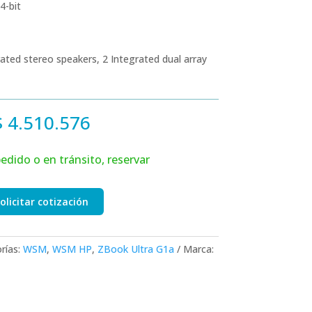
4-bit
rated stereo speakers, 2 Integrated dual array
$
4.510.576
edido o en tránsito, reservar
olicitar cotización
rías:
WSM
,
WSM HP
,
ZBook Ultra G1a
Marca: