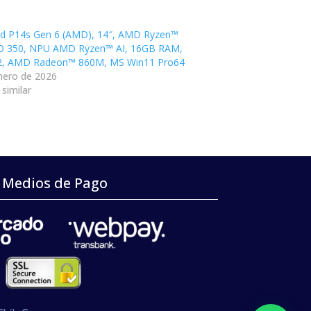
d P14s Gen 6 (AMD), 14″, AMD Ryzen™
RO 350, NPU AMD Ryzen™ AI, 16GB RAM,
2, AMD Radeon™ 860M, MS Win11 Pro64
nero de 2026
similar
Medios de Pago