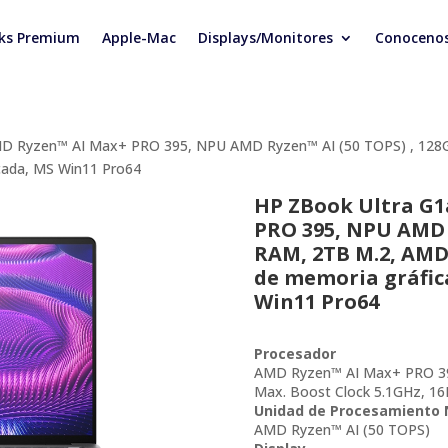
ks Premium
Apple-Mac
Displays/Monitores
Conoceno
AMD Ryzen™ AI Max+ PRO 395, NPU AMD Ryzen™ AI (50 TOPS) , 12
icada, MS Win11 Pro64
HP ZBook Ultra G1
PRO 395, NPU AMD R
RAM, 2TB M.2, AMD
de memoria gráfic
Win11 Pro64
Procesador
AMD Ryzen™ AI Max+ PRO 395 
Max. Boost Clock 5.1GHz, 1
Unidad de Procesamiento 
AMD Ryzen™ AI (50 TOPS)