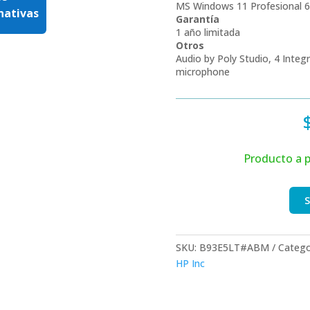
MS Windows 11 Profesional 6
rnativas
Garantía
1 año limitada
Otros
Audio by Poly Studio, 4 Integ
microphone
Producto a p
S
SKU:
B93E5LT#ABM
Catego
HP Inc