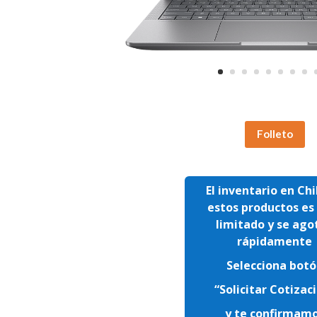
Folleto
El inventario en Chi
estos productos e
limitado y se ago
rápidamente
Selecciona bot
“Solicitar Cotizac
y te confirmam