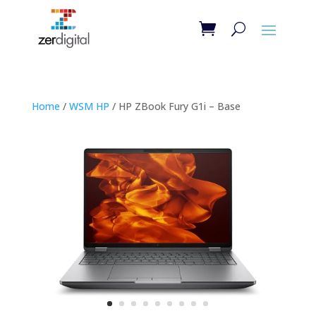
Home
/
WSM HP
/ HP ZBook Fury G1i – Base