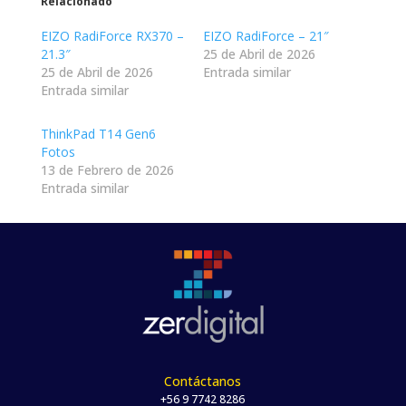
Relacionado
EIZO RadiForce RX370 –
EIZO RadiForce – 21″
21.3″
25 de Abril de 2026
25 de Abril de 2026
Entrada similar
Entrada similar
ThinkPad T14 Gen6
Fotos
13 de Febrero de 2026
Entrada similar
Contáctanos
+56 9 7742 8286