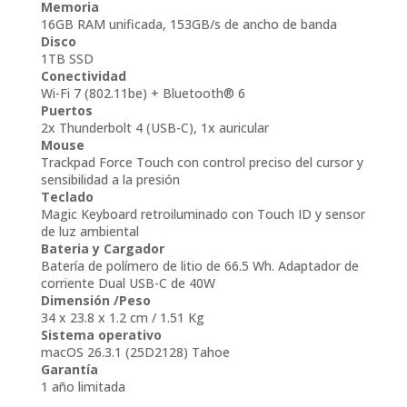
Memoria
16GB RAM unificada, 153GB/s de ancho de banda
Disco
1TB SSD
Conectividad
Wi-Fi 7 (802.11be) + Bluetooth® 6
Puertos
2x Thunderbolt 4 (USB-C), 1x auricular
Mouse
Trackpad Force Touch con control preciso del cursor y
sensibilidad a la presión
Teclado
Magic Keyboard retroiluminado con Touch ID y sensor
de luz ambiental
Bateria y Cargador
Batería de polímero de litio de 66.5 Wh. Adaptador de
corriente Dual USB-C de 40W
Dimensión /Peso
34 x 23.8 x 1.2 cm / 1.51 Kg
Sistema operativo
macOS 26.3.1 (25D2128) Tahoe
Garantía
1 año limitada