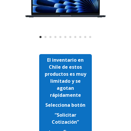
El inventario en
Chile de estos
productos es muy
limitado y se
agotan
rápidamente
Selecciona botón
“Solicitar
Cotización”