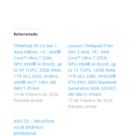
Relacionado
ThinkPad X9-14 Gen 1
Lenovo Thinkpad P16v
Aura Edition, 14″, Intel®
Gen 3 Intel, 16″, Intel
Core™ Ultra 7 258V,
Core™ Ultra 7 255H,
NPU Intel® AI Boost, up
NPU Intel® AI Boost, up
to 47 TOPS, 32GB RAM,
to 13 TOPS, 16GB RAM,
dias
1TB M.2 2242, Grafico
1TB M.2 2280, NVIDIA®
Intel® Arc™ 140V, MS
RTX PRO 2000 Blackwell
Win11 Pro64
Generation 8GB GDDR7,
14 de Febrero de 2026
MS Win11 Pro64
Entrada similar
15 de Febrero de 2026
Entrada similar
AKG D5 – Micrófono
vocal dinámico
profesional