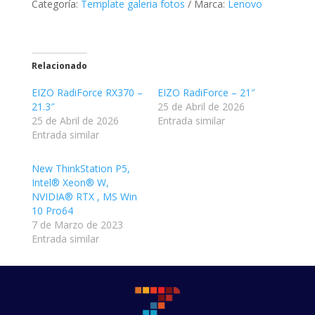
Categoría:
Template galeria fotos
Marca:
Lenovo
Relacionado
EIZO RadiForce RX370 –
EIZO RadiForce – 21″
21.3″
25 de Abril de 2026
25 de Abril de 2026
Entrada similar
Entrada similar
New ThinkStation P5,
Intel® Xeon® W,
NVIDIA® RTX , MS Win
10 Pro64
7 de Marzo de 2023
Entrada similar