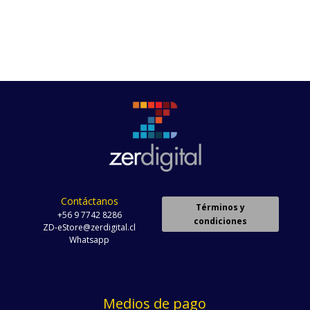
$ 3.779.440.
$ 3.198.720.
$ 4.122.160.
$ 3.570.9
Contáctanos
Términos y
+56 9 7742 8286
condiciones
ZD-eStore@zerdigital.cl
Whatsapp
Medios de pago