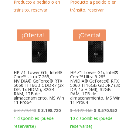
Producto a pedido o en
Producto a pedido o en
tránsito, reservar
tránsito, reservar
¡Oferta!
¡Oferta!
HP Z1 Tower G1i, Intel®
HP Z1 Tower G1i, Intel®
Core™ Ultra 7 265,
Core™ Ultra 9 285,
NVIDIA® GeForce® RTX
NVIDIA® GeForce® RTX
5060 Ti 16GB GDDR7 (3x
5060 Ti 16GB GDDR7 (3x
DP, 1x HDMI), 32GB
DP, 1x HDMI), 32GB
RAM, 1TB de
RAM, 1TB de
almacenamiento, MS Win
almacenamiento, MS Win
11 Pro64
11 Pro64
El
El
El
El
$
3.779.440
$
3.198.720
$
4.122.160
$
3.570.952
precio
precio
precio
precio
1 disponibles (puede
10 disponibles (puede
original
actual
original
actual
reservarse)
reservarse)
era:
es:
era:
es: