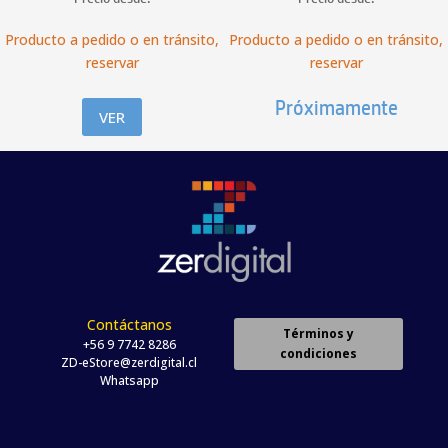
Producto a pedido o en tránsito,
Producto a pedido o en tránsito,
reservar
reservar
Próximamente
VER
Contáctanos
Términos y
+56 9 7742 8286
condiciones
ZD-eStore@zerdigital.cl
Whatsapp