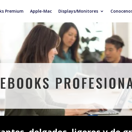
ks Premium
Apple-Mac
Displays/Monitores
Conoceno
EBOOKS PROFESION
antes, delgados, ligeros y de g