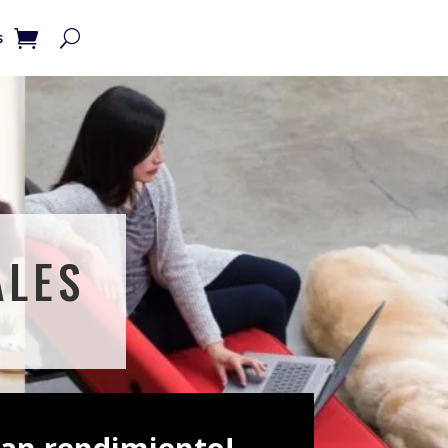
s
ALES
ran rendimiento!