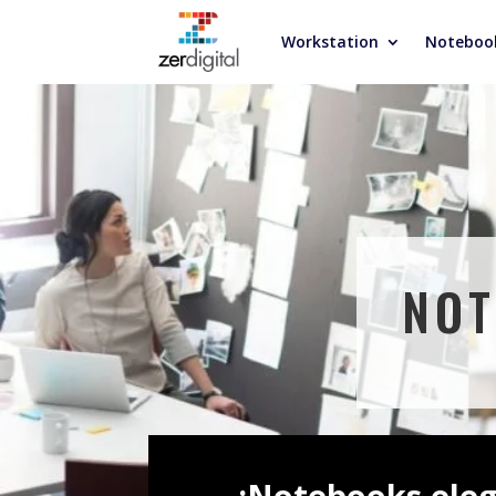
Workstation
Noteboo
NOT
¡Notebooks eleg