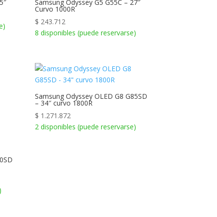
5″
Samsung Odyssey G5 G55C – 27″
Curvo 1000R
$
243.712
e)
8 disponibles (puede reservarse)
Samsung Odyssey OLED G8 G85SD
– 34″ curvo 1800R
$
1.271.872
2 disponibles (puede reservarse)
60SD
)