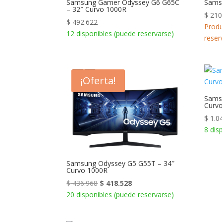
Samsung Gamer Odyssey G6 G65C
Sams
– 32″ Curvo 1000R
$
210
$
492.622
Produ
12 disponibles (puede reservarse)
reser
¡Oferta!
Sams
Curv
$
1.0
8 dis
Samsung Odyssey G5 G55T – 34″
Curvo 1000R
El
El
$
436.968
$
418.528
precio
precio
20 disponibles (puede reservarse)
original
actual
era:
es: