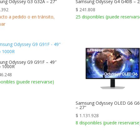
ung Odyssey G3 G32A – 27″
Samsung Odyssey G4 G40B – 2
.392
$
241.808
cto a pedido o en tránsito,
25 disponibles (puede reservars
var
ung Odyssey G9 G91F – 49″
o 1000R
46.248
ponibles (puede reservarse)
Samsung Odyssey OLED G6 G
– 27″
$
1.131.928
8 disponibles (puede reservarse