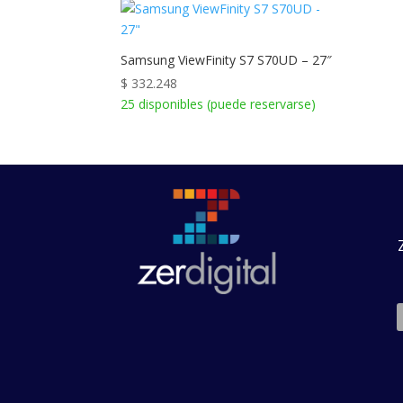
$ 436.968.
$ 418.528.
Samsung ViewFinity S7 S70UD – 27″
$
332.248
25 disponibles (puede reservarse)