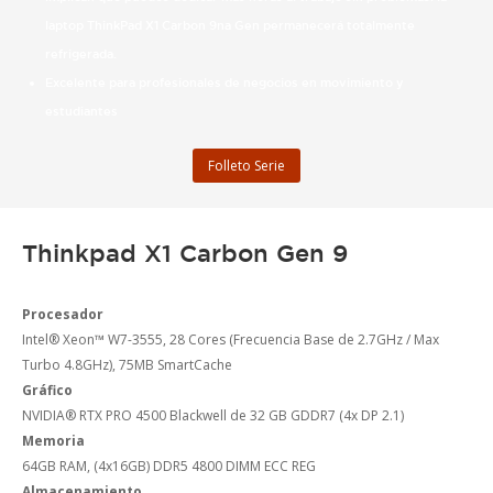
laptop ThinkPad X1 Carbon 9na Gen permanecerá totalmente
refrigerada.
Excelente para profesionales de negocios en movimiento y
estudiantes
Folleto Serie
Thinkpad X1 Carbon Gen 9
Procesador
Intel® Xeon™ W7-3555, 28 Cores (Frecuencia Base de 2.7GHz / Max
Turbo 4.8GHz), 75MB SmartCache
Gráfico
NVIDIA® RTX PRO 4500 Blackwell de 32 GB GDDR7 (4x DP 2.1)
Memoria
64GB RAM, (4x16GB) DDR5 4800 DIMM ECC REG
Almacenamiento