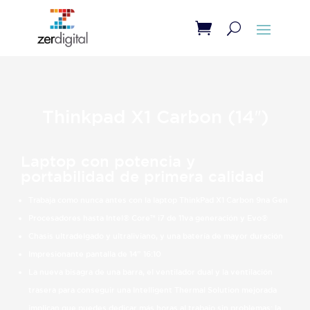
Thinkpad X1 Carbon (14″)
Laptop con potencia y
portabilidad de primera calidad
Trabaja como nunca antes con la laptop ThinkPad X1 Carbon 9na Gen
Procesadores hasta Intel® Core™ i7 de 11va generación y Evo®
Chasis ultradelgado y ultraliviano, y una batería de mayor duración
Impresionante pantalla de 14” 16:10
La nueva bisagra de una barra, el ventilador dual y la ventilación
trasera para conseguir una Intelligent Thermal Solution mejorada
implican que puedes dedicar más horas al trabajo sin problemas: la