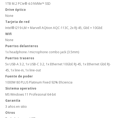
1TB M.2 PCIe® 4.0 NVMe™ SSD
Drive óptico
None
Tarjeta de red
Intel® I219-LM + Marvell AQtion AQC-113C, 2x RJ-45, GbE + 10GbE
Wifi
None
Puertos delanteros
1x headphone / microphone combo jack (3.5mm)
Puertos traseros
5x USB-A 3.2, 1x USB-C 3.2, 1x Ethernet 10GbE RJ-45, 1x Ethernet GbE RJ-
45, 1x line-in, 1x line-out
Fuente de poder
1000W 80 PLUS Platinum Fixed 92% Eficiencia
Sistema operativo
MS Windows 11 Profesional 64-bit
Garantía
3 años en sitio
Otros