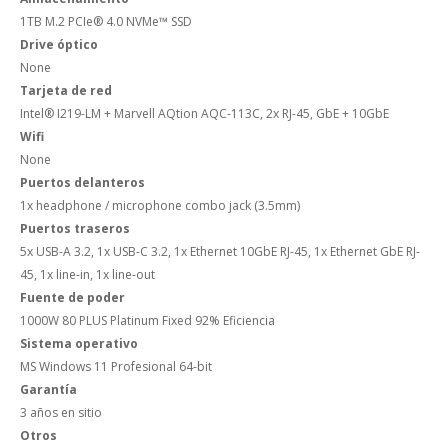
1TB M.2 PCIe® 4.0 NVMe™ SSD
Drive óptico
None
Tarjeta de red
Intel® I219-LM + Marvell AQtion AQC-113C, 2x RJ-45, GbE + 10GbE
Wifi
None
Puertos delanteros
1x headphone / microphone combo jack (3.5mm)
Puertos traseros
5x USB-A 3.2, 1x USB-C 3.2, 1x Ethernet 10GbE RJ-45, 1x Ethernet GbE RJ-
45, 1x line-in, 1x line-out
Fuente de poder
1000W 80 PLUS Platinum Fixed 92% Eficiencia
Sistema operativo
MS Windows 11 Profesional 64-bit
Garantía
3 años en sitio
Otros