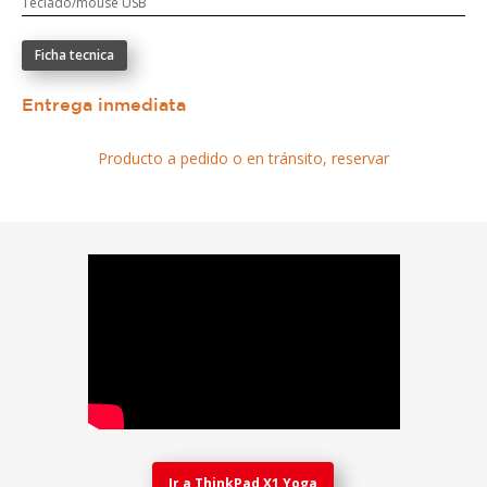
Teclado/mouse USB
Ficha tecnica
Entrega inmediata
Producto a pedido o en tránsito, reservar
Ir a ThinkPad X1 Yoga