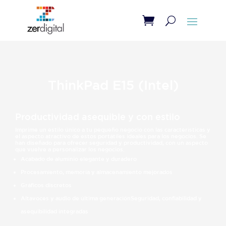
ThinkPad E15 (Intel)
Productividad asequible y con estilo
Imprime un estilo único a tu pequeño negocio con las características y
el aspecto atractivo de estos portátiles ideales para los negocios. Se
han diseñado para ofrecer seguridad y productividad, con un aspecto
que vuelve a personalizar los negocios.
Acabado de aluminio elegante y duradero
Procesamiento, memoria y almacenamiento mejorados
Gráficos discretos
Altavoces y audio de última generaciónSeguridad, confiabilidad y
asequibilidad integradas