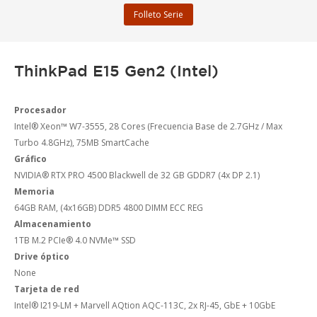
Folleto Serie
ThinkPad E15 Gen2 (Intel)
Procesador
Intel® Xeon™ W7-3555, 28 Cores (Frecuencia Base de 2.7GHz / Max
Turbo 4.8GHz), 75MB SmartCache
Gráfico
NVIDIA® RTX PRO 4500 Blackwell de 32 GB GDDR7 (4x DP 2.1)
Memoria
64GB RAM, (4x16GB) DDR5 4800 DIMM ECC REG
Almacenamiento
1TB M.2 PCIe® 4.0 NVMe™ SSD
Drive óptico
None
Tarjeta de red
Intel® I219-LM + Marvell AQtion AQC-113C, 2x RJ-45, GbE + 10GbE