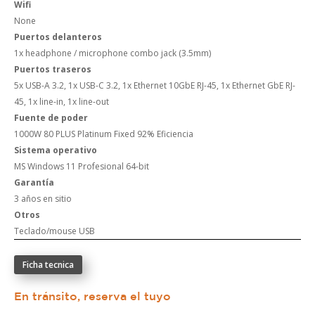
Wifi
None
Puertos delanteros
1x headphone / microphone combo jack (3.5mm)
Puertos traseros
5x USB-A 3.2, 1x USB-C 3.2, 1x Ethernet 10GbE RJ-45, 1x Ethernet GbE RJ-
45, 1x line-in, 1x line-out
Fuente de poder
1000W 80 PLUS Platinum Fixed 92% Eficiencia
Sistema operativo
MS Windows 11 Profesional 64-bit
Garantía
3 años en sitio
Otros
Teclado/mouse USB
Ficha tecnica
En tránsito, reserva el tuyo