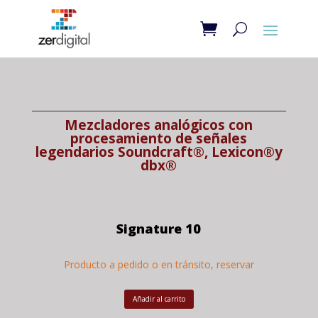
Mezcladores analógicos con
procesamiento de señales
legendarios
Soundcraft
®,
Lexicon®y
dbx
®
Signature 10
Producto a pedido o en tránsito, reservar
Añadir al carrito