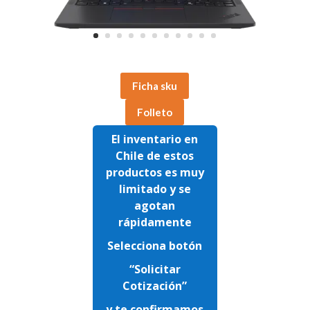
Ficha sku
Folleto
El inventario en
Chile de estos
productos es muy
limitado y se
agotan
rápidamente
Selecciona botón
“Solicitar
Cotización”
y te confirmamos