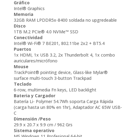
Gráfico
Intel® Graphics
Memoria
32GB RAM LPDDR5x-8400 soldada no upgredeable
Disco
1TB M.2 PCIe® 4.0 NVMe™ SSD
Conectividad
Intel® Wi-Fi® 7 BE201, 802.11be 2x2 + BT5.4
Puertos
1x HDMI, 1x USB 3.2, 2x Thunderbolt 4, 1x combo
auriculares/micrófono
Mouse
TrackPoint® pointing device, Glass-like Mylar®
surface multi-touch 3-button Trackpad
Teclado
6-row, multimedia Fn keys, LED backlight
Bateria y Cargador
Batería Li- Polymer 54.7Wh soporta Carga Rápida
(carga hasta un 80% en 1hr), Adaptador AC 65W USB-
C
Dimensión /Peso
29.9 x 20.7 x 9.9 cm / 962 Grs
Sistema operativo
MS Windows 11 Profesional 64-bit