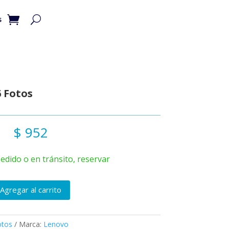
s
 Fotos
$
952
edido o en tránsito, reservar
Agregar al carrito
otos
Marca:
Lenovo