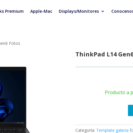
ks Premium
Apple-Mac
Displays/Monitores
Conoceno
Gen6 Fotos
ThinkPad L14 Gen6
Producto a p
Categoría:
Template galeria f