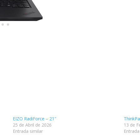
EIZO RadiForce – 21″
ThinkPa
25 de Abril de 2026
13 de F
Entrada similar
Entrada 