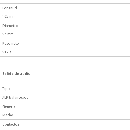
Longitud
165 mm
Diámetro
54 mm
Peso neto
517 g
Salida de audio
Tipo
XLR balanceado
Género
Macho
Contactos