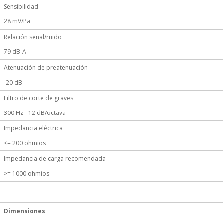
Sensibilidad
28 mV/Pa
Relación señal/ruido
79 dB-A
Atenuación de preatenuación
-20 dB
Filtro de corte de graves
300 Hz - 12 dB/octava
Impedancia eléctrica
<= 200 ohmios
Impedancia de carga recomendada
>= 1000 ohmios
Dimensiones