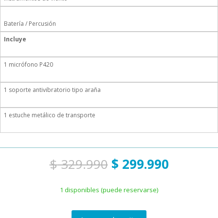
Batería / Percusión
Incluye
1 micrófono P420
1 soporte antivibratorio tipo araña
1 estuche metálico de transporte
El
El
$
329.990
$
299.990
precio
precio
original
actual
1 disponibles (puede reservarse)
era:
es:
$ 329.990.
$ 299.99