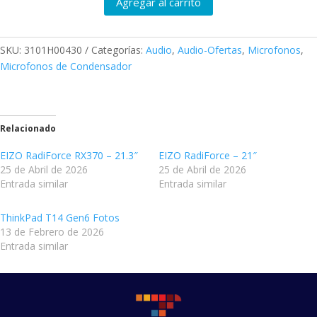
Agregar al carrito
SKU:
3101H00430
Categorías:
Audio
,
Audio-Ofertas
,
Microfonos
,
Microfonos de Condensador
Relacionado
EIZO RadiForce RX370 – 21.3″
EIZO RadiForce – 21″
25 de Abril de 2026
25 de Abril de 2026
Entrada similar
Entrada similar
ThinkPad T14 Gen6 Fotos
13 de Febrero de 2026
Entrada similar