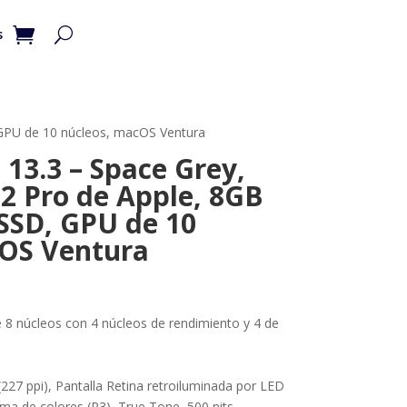
s
 GPU de 10 núcleos, macOS Ventura
13.3 – Space Grey,
M2 Pro de Apple, 8GB
SSD, GPU de 10
cOS Ventura
 8 núcleos con 4 núcleos de rendimiento y 4 de
227 ppi), Pantalla Retina retroiluminada por LED
ma de colores (P3), True Tone, 500 nits