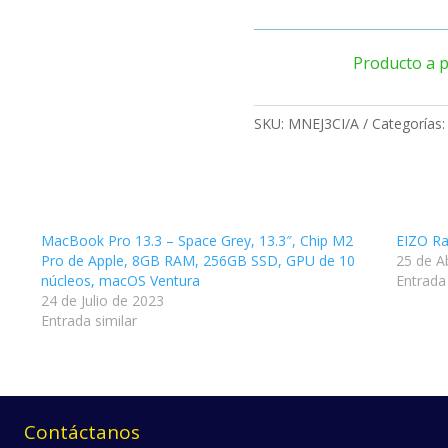
Producto a p
SKU:
MNEJ3CI/A
Categorías
MacBook Pro 13.3 – Space Grey, 13.3″, Chip M2
EIZO Ra
Pro de Apple, 8GB RAM, 256GB SSD, GPU de 10
25 de A
núcleos, macOS Ventura
Entrada 
24 de Julio de 2023
Entrada similar
Contáctanos