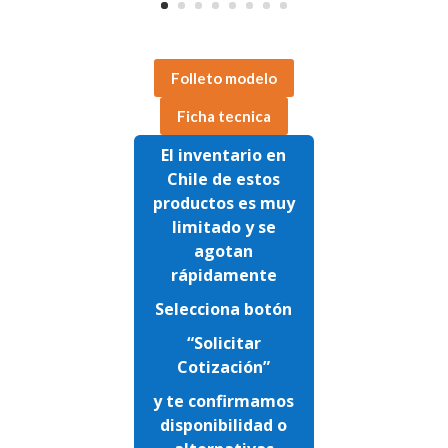
Folleto modelo
Ficha tecnica
El inventario en
Chile de estos
productos es muy
limitado y se
agotan
rápidamente
Selecciona botón
“Solicitar
Cotización”
y te confirmamos
disponibilidad o