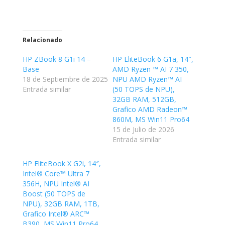
Relacionado
HP ZBook 8 G1i 14 –
HP EliteBook 6 G1a, 14″,
Base
AMD Ryzen ™ AI 7 350,
18 de Septiembre de 2025
NPU AMD Ryzen™ AI
Entrada similar
(50 TOPS de NPU),
32GB RAM, 512GB,
Grafico AMD Radeon™
860M, MS Win11 Pro64
15 de Julio de 2026
Entrada similar
HP EliteBook X G2i, 14″,
Intel® Core™ Ultra 7
356H, NPU Intel® AI
Boost (50 TOPS de
NPU), 32GB RAM, 1TB,
Grafico Intel® ARC™
B390, MS Win11 Pro64