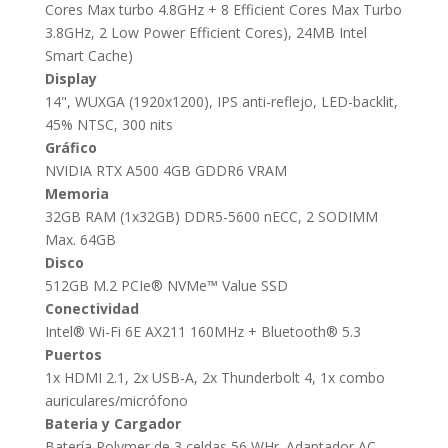
Cores Max turbo 4.8GHz + 8 Efficient Cores Max Turbo
3.8GHz, 2 Low Power Efficient Cores), 24MB Intel
Smart Cache)
Display
14", WUXGA (1920x1200), IPS anti-reflejo, LED-backlit,
45% NTSC, 300 nits
Gráfico
NVIDIA RTX A500 4GB GDDR6 VRAM
Memoria
32GB RAM (1x32GB) DDR5-5600 nECC, 2 SODIMM
Max. 64GB
Disco
512GB M.2 PCIe® NVMe™ Value SSD
Conectividad
Intel® Wi-Fi 6E AX211 160MHz + Bluetooth® 5.3
Puertos
1x HDMI 2.1, 2x USB-A, 2x Thunderbolt 4, 1x combo
auriculares/micrófono
Bateria y Cargador
Batería Polymer de 3 celdas 56 WHr. Adaptador AC