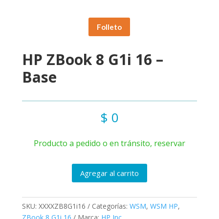
Folleto
HP ZBook 8 G1i 16 –
Base
$
0
Producto a pedido o en tránsito, reservar
Agregar al carrito
SKU:
XXXXZB8G1i16
Categorías:
WSM
,
WSM HP
,
ZBook 8 G1i 16
Marca:
HP Inc