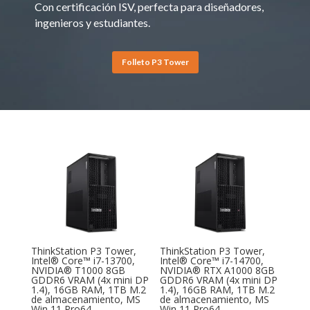
Con certificación ISV, perfecta para diseñadores,
ingenieros y estudiantes.
Folleto P3 Tower
ThinkStation P3 Tower,
ThinkStation P3 Tower,
Intel® Core™ i7-13700,
Intel® Core™ i7-14700,
NVIDIA® T1000 8GB
NVIDIA® RTX A1000 8GB
GDDR6 VRAM (4x mini DP
GDDR6 VRAM (4x mini DP
1.4), 16GB RAM, 1TB M.2
1.4), 16GB RAM, 1TB M.2
de almacenamiento, MS
de almacenamiento, MS
Win 11 Pro64
Win 11 Pro64