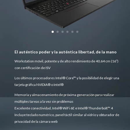
El auténtico poder y la auténtica libertad, de la mano
Workstation móvil, potente y de alto rendimiento de 40,64 cm (16″)
con certificación de ISV
Los últimos procesadores Intel® Core™ y la posibilidad de elegir una
tarjeta gráfica NVIDIA® o Intel®
Memoria y almacenamiento de próxima generación para realizar
múltiples tareas a la vez sin problemas
Excelente conectividad, Intel® WiFi 6E e Intel® Thunderbolt™ 4
Incluye teclado numérico, panel táctil similar al vidrio y obturador de
privacidad de la cámara web