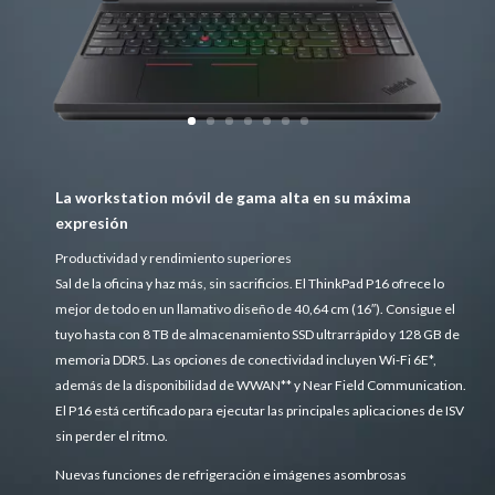
La workstation móvil de gama alta en su máxima
expresión
Productividad y rendimiento superiores
Sal de la oficina y haz más, sin sacrificios. El ThinkPad P16 ofrece lo
mejor de todo en un llamativo diseño de 40,64 cm (16″). Consigue el
tuyo hasta con 8 TB de almacenamiento SSD ultrarrápido y 128 GB de
memoria DDR5. Las opciones de conectividad incluyen Wi-Fi 6E*,
además de la disponibilidad de WWAN** y Near Field Communication.
El P16 está certificado para ejecutar las principales aplicaciones de ISV
sin perder el ritmo.
Nuevas funciones de refrigeración e imágenes asombrosas