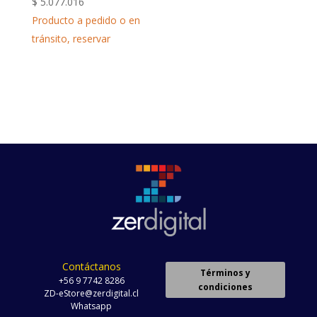
$
5.077.016
Producto a pedido o en
tránsito, reservar
Contáctanos
Términos y
+56 9 7742 8286
condiciones
ZD-eStore@zerdigital.cl
Whatsapp