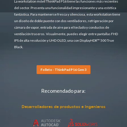
La workstation móvil ThinkPad P16 tiene las funciones más recientes
del sector. Presenta una funcionalidad impresionante y una estética
fantástica. Para mantenerse fresca y silenciosa, esta workstation tiene
un diseño de doble puente con dos ventiladores, refrigeración por
cámara de vapor, entrada de aire para el teclado y conductos de
ventilación traseros. Visualmente, puedes elegir entre pantallas FHD
IPS de alta resolución y UHD OLED, una con DisplayHDR™ 500 True
Black.
Folleto - ThinkPad P16 Gen 3
Recomendado para:
Desarrolladores de productos e Ingenieros