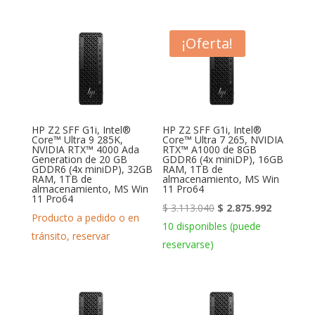
¡Oferta!
HP Z2 SFF G1i, Intel®
HP Z2 SFF G1i, Intel®
Core™ Ultra 9 285K,
Core™ Ultra 7 265, NVIDIA
NVIDIA RTX™ 4000 Ada
RTX™ A1000 de 8GB
Generation de 20 GB
GDDR6 (4x miniDP), 16GB
GDDR6 (4x miniDP), 32GB
RAM, 1TB de
RAM, 1TB de
almacenamiento, MS Win
almacenamiento, MS Win
11 Pro64
11 Pro64
El
El
$
3.113.040
$
2.875.992
Producto a pedido o en
precio
precio
10 disponibles (puede
tránsito, reservar
original
actual
reservarse)
era:
es:
$ 3.113.040.
$ 2.875.9