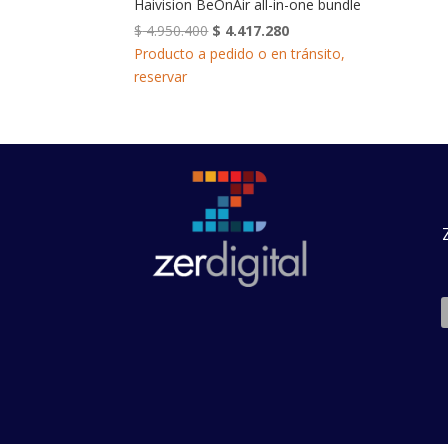
Haivision BeOnAir all-in-one bundle
El
El
$
4.950.400
$
4.417.280
precio
precio
Producto a pedido o en tránsito,
original
actual
reservar
era:
es:
$ 4.950.400.
$ 4.417.280.