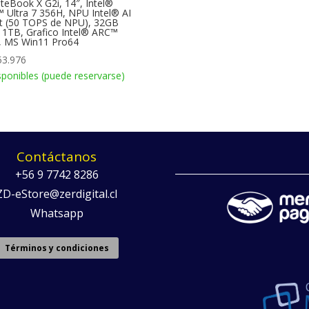
iteBook X G2i, 14″, Intel®
 Ultra 7 356H, NPU Intel® AI
t (50 TOPS de NPU), 32GB
 1TB, Grafico Intel® ARC™
, MS Win11 Pro64
53.976
sponibles (puede reservarse)
Contáctanos
+56 9 7742 8286
ZD-eStore@zerdigital.cl
Whatsapp
Términos y condiciones