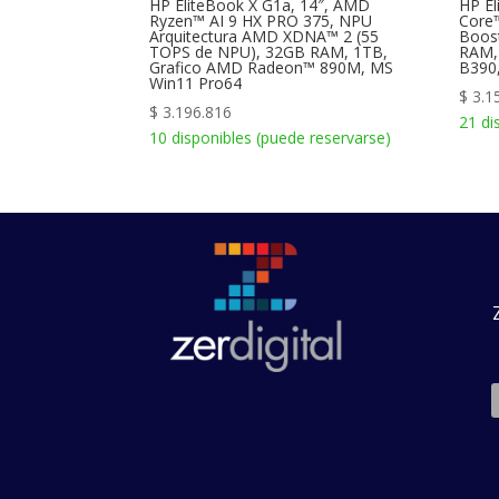
HP EliteBook X G1a, 14″, AMD
HP El
Ryzen™ AI 9 HX PRO 375, NPU
Core™
Arquitectura AMD XDNA™ 2 (55
Boos
TOPS de NPU), 32GB RAM, 1TB,
RAM,
Grafico AMD Radeon™ 890M, MS
B390
Win11 Pro64
$
3.1
$
3.196.816
21 di
10 disponibles (puede reservarse)