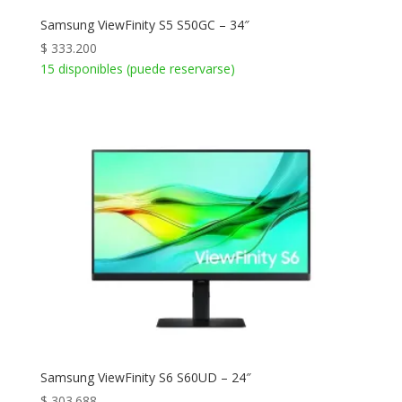
Samsung ViewFinity S5 S50GC – 34″
$
333.200
15 disponibles (puede reservarse)
Samsung ViewFinity S6 S60UD – 24″
$
303.688