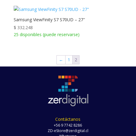
Samsung ViewFinity S7 S70UD – 27″
$
332.248
25 disponibles (puede reservarse)
←
1
2
Contáctanos
+56 9 7742 8286
ZD-eStore@zerdigital.cl